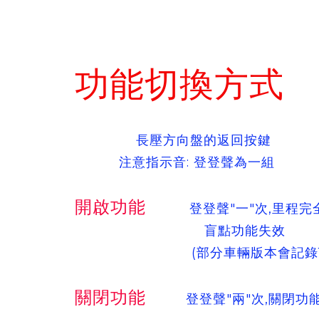
功能切換方式
長壓方向盤的返回按鍵
注意指示音: 登登聲為一組
開啟功能
登登聲"一"次,里程完
盲點功能失效
(部分車輛版本會記錄1%實
關閉功能
登登聲"兩"次,關閉功