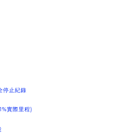
全停止紀錄
際里程)
能