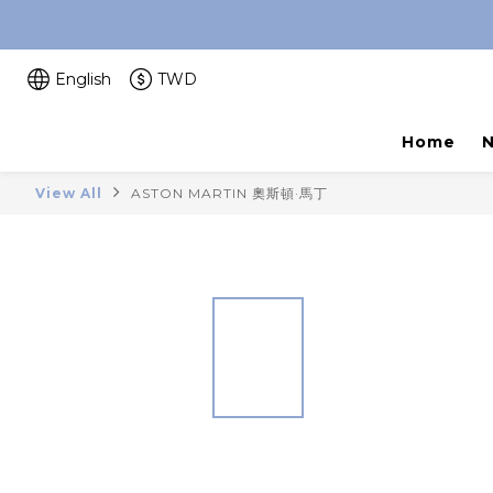
English
TWD
Home
View All
ASTON MARTIN 奧斯頓·馬丁