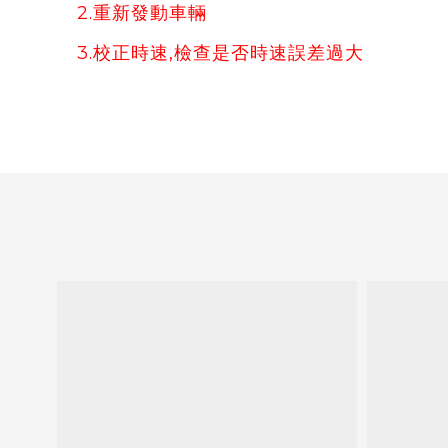
2.重新發動車輛
3.校正時速,檢查是否時速誤差過