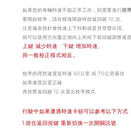
如果您的車輛時速不能正常工作，則需要進行
校
要開始校準，請在模塊開啟時按返回鍵 10 次,
注意儀表指針會快速上下抖動或是登登聲出現。
就可以使用方向盤左側向上和向下箭頭鍵調整速
上鍵 減少時速 下鍵 增加時速
。
與一般校正模式相反。
校準的理想速度是時速 60公里 或 70公里最佳
如果速度設置正確
再按壓返回鍵 12 次退出校準模式
行駛中如果遭遇時速卡頓可以參考以下方式
1.按住返回按鍵 重新切換一次開關訊號