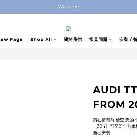
Welcome
New Page
Shop All
關於我們
常見問題
安裝 /
AUDI TT
FROM 2
請在購買前 檢查 您的 
（32 針  可至21年前車
自己安裝