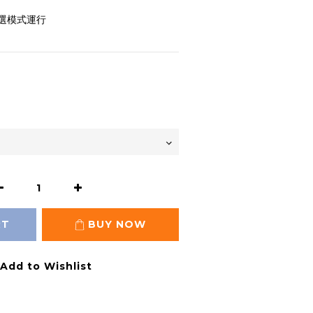
選模式運行
RT
BUY NOW
Add to Wishlist