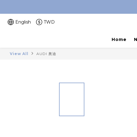
English
TWD
Home
View All
AUDI 奧迪