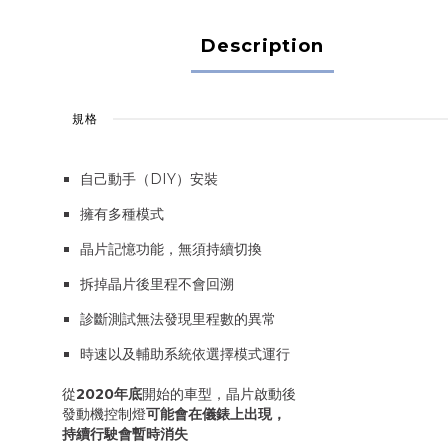
Description
規格
自己動手（DIY）安裝
擁有多種模式
晶片記憶功能，無須持續切換
拆掉晶片後里程不會回溯
診斷測試無法發現里程數的異常
時速以及輔助系統依選擇模式運行
從
2020年底
開始的車型，晶片啟動後
發動機控制燈
可能會在儀錶上出現，
持續行駛會暫時消失