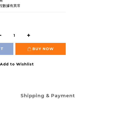
溯
程數據有異常
RT
BUY NOW
Add to Wishlist
Shipping & Payment