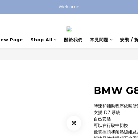
Welcome
New Page
Shop All
關於我們
常見問題
安裝 /
BMW G8
時速和輔助程序依照所
支援ID7 系統
自己安裝
可以在行駛中切換
優質插頭和耐熱線組及