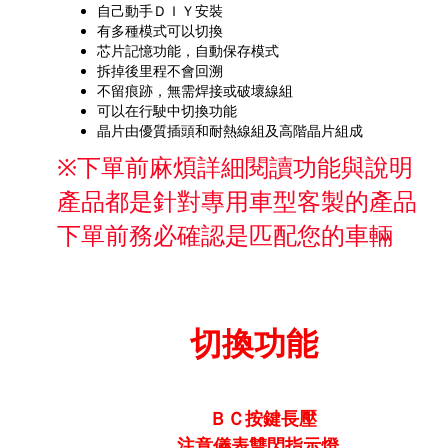
自己動手ＤＩＹ安裝
有多種模式可以切換
芯片記憶功能，自動保存模式
拆掉後里程不會回溯
不留痕跡，無需焊接或破壞線組
可以在行駛中切換功能
晶片由優質插頭和耐熱線組及高階晶片組成
※下單前麻煩詳細閱讀功能與說明
產品都是針對專用車型客製的產品
下單前務必確認是匹配您的車輛
切換功能
ＢＣ按鍵長壓
注意儀表雙閃指示燈