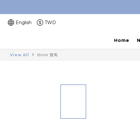
English
TWD
Home
View All
BMW 寶馬