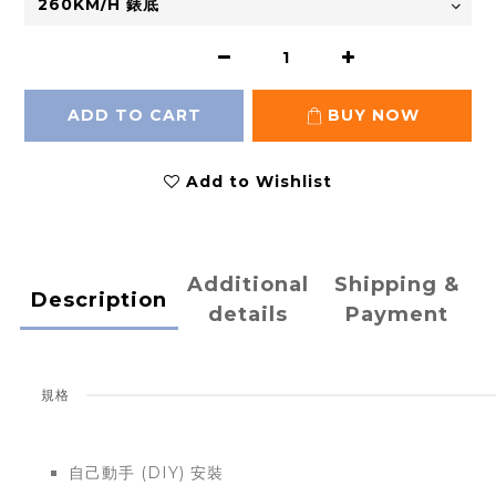
ADD TO CART
BUY NOW
Add to Wishlist
Additional
Shipping &
Description
details
Payment
規格
自己動手 (DIY) 安裝