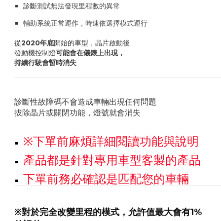
診斷測試無法發現里程數的異常
輔助系統正常運作，時速依選擇模式運行
從
2020年底
開始的車型，晶片啟動後
發動機控制燈
可能會在儀錶上出現，
持續行駛會暫時消失
診斷性故障碼不會造成車輛出現任何問題
拔除晶片或關閉功能，燈號就會消失
※下單前麻煩詳細閱讀功能與說明
產品都是針對專用車型客製的產品
下單前務必確認是匹配您的車輛
※對於完全改變里程的模式，允許值最大會有1%