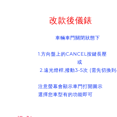
改款後儀錶
車輛車門關閉狀態下
1.方向盤上的CANCEL按鍵長壓
或
2.遠光燈桿,撥動3-5次 (需先切換到
注意螢幕會顯示車門打開圖示
選擇您車型有的功能即可