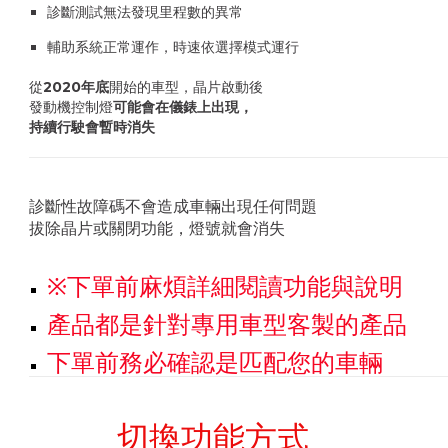
診斷測試無法發現里程數的異常
輔助系統正常運作，時速依選擇模式運行
從
2020年底
開始的車型，晶片啟動後
發動機控制燈
可能會在儀錶上出現，
持續行駛會暫時消失
診斷性故障碼不會造成車輛出現任何問題
拔除晶片或關閉功能，燈號就會消失
※下單前麻煩詳細閱讀功能與說明
產品都是針對專用車型客製的產品
下單前務必確認是匹配您的車輛
切換功能方式