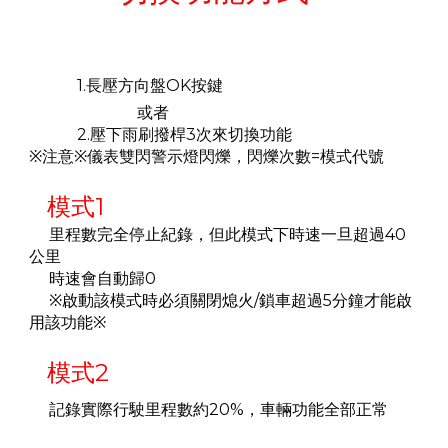
1.長壓方向盤OK按鍵
或者
2.壓下雨刷撥桿3次來切換功能
※注意※儀表雙閃警示燈閃爍，閃爍次數=模式代號
模式1
里程數完全停止紀錄，但此模式下時速一旦超過40
公里
時速會自動歸0
※啟動該模式時必須關閉熄火/鎖車超過5分鐘才能啟
用該功能
※
模式2
記錄實際行駛里程數約20%，車輛功能全部正常