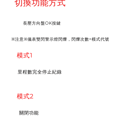
切換功能方式
長壓方向盤OK按鍵
※注意※儀表雙閃警示燈閃爍，閃爍次數=模式代號
模式1
里程數完全停止紀錄
模式2
關閉功能