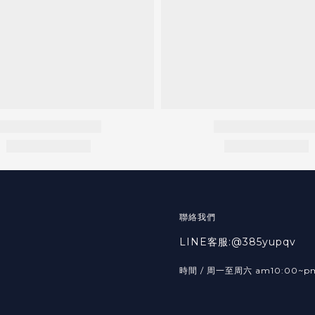
聯絡我們
LINE客服:@385yupqv
時間 / 周一至周六 am10:00~p