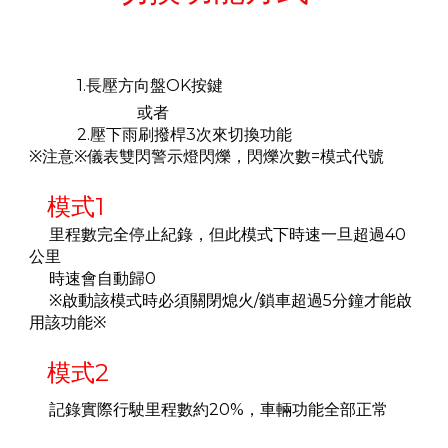
1.長壓方向盤OK按鍵
或者
2.壓下雨刷撥桿3次來切換功能
※注意※儀表雙閃警示燈閃爍，閃爍次數=模式代號
模式1
里程數完全停止紀錄，但此模式下時速一旦超過40
公里
時速會自動歸0
※啟動該模式時必須關閉熄火/鎖車超過5分鐘才能啟
用該功能
※
模式2
記錄實際行駛里程數約20%，車輛功能全部正常