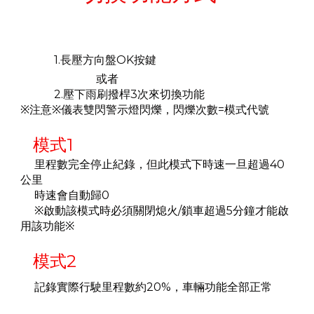
1.長壓方向盤OK按鍵
或者
2.壓下雨刷撥桿3次來切換功能
※注意※儀表雙閃警示燈閃爍，閃爍次數=模式代號
模式1
里程數完全停止紀錄，但此模式下時速一旦超過40
公里
時速會自動歸0
※啟動該模式時必須關閉熄火/鎖車超過5分鐘才能啟
用該功能
※
模式2
記錄實際行駛里程數約20%，車輛功能全部正常