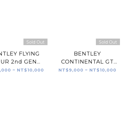
Sold Out
Sold Out
NTLEY FLYING
BENTLEY
PUR 2nd GEN
CONTINENTAL GT
(2019-2024)
3rd GEN. (2018-
,000 ~ NT$10,000
NT$9,000 ~ NT$10,000
2024)