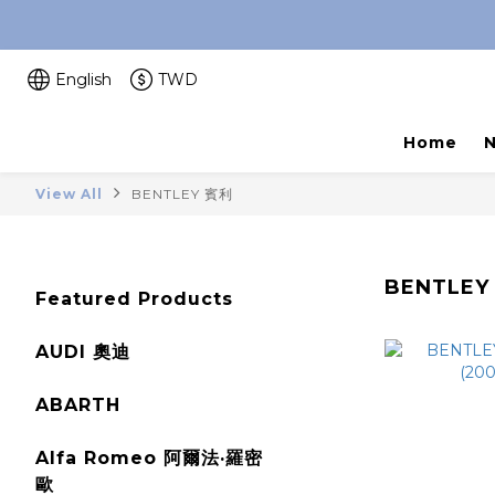
English
TWD
Home
View All
BENTLEY 賓利
BENTLEY
Featured Products
AUDI 奧迪
ABARTH
Alfa Romeo 阿爾法·羅密
歐