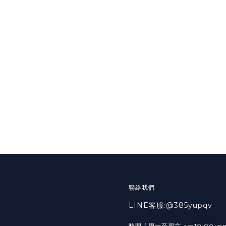
聯絡我們
LINE客服:@385yupqv
時間 / 周一至周六 am10:00~p