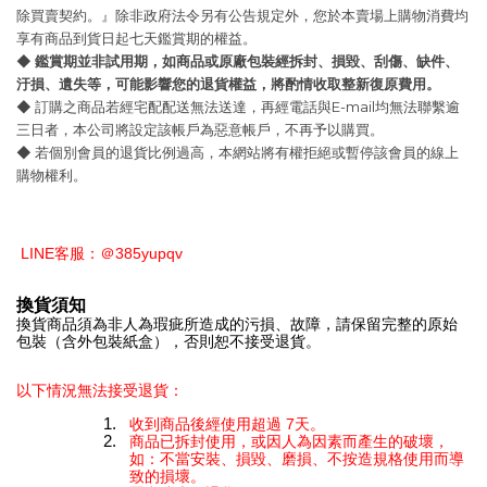
除買賣契約。』除非政府法令另有公告規定外，您於本賣場上購物消費均
享有商品到貨日起七天鑑賞期的權益。
◆
鑑賞期並非試用期，如商品或原廠包裝經拆封、損毀、刮傷、缺件、
汙損、遺失等，可能影響您的退貨權益，將酌情收取整新復原費用。
◆ 訂購之商品若經宅配配送無法送達，再經電話與E-mail均無法聯繫逾
三日者，本公司將設定該帳戶為惡意帳戶，不再予以購買。
◆ 若個別會員的退貨比例過高，本網站將有權拒絕或暫停該會員的線上
購物權利。
LINE客服：＠385yupqv
換貨須知
換貨商品須為非人為瑕疵所造成的污損、故障，請保留完整的原始
包裝（含外包裝紙盒），否則恕不接受退貨。
以下情況無法接受退貨：
收到商品後經使用超過 7天。
商品已拆封使用，或因人為因素而產生的破壞，
如：不當安裝、損毀、磨損、不按造規格使用而導
致的損壞。