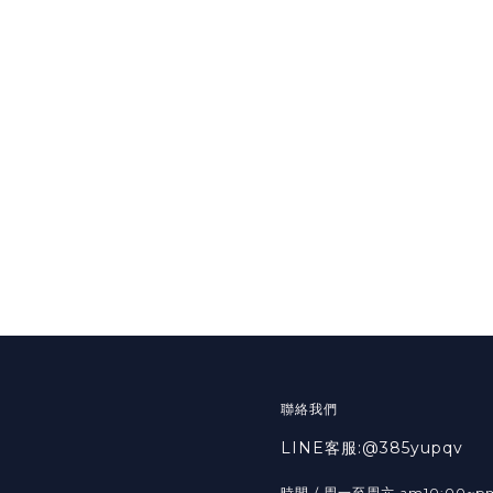
聯絡我們
LINE客服:@385yupqv
時間 / 周一至周六 am10:00~p